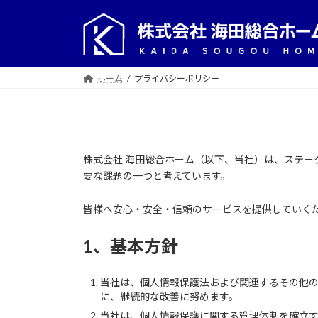
コ
ナ
ン
ビ
テ
ゲ
ン
ー
ツ
シ
ホーム
プライバシーポリシー
へ
ョ
ス
ン
キ
に
ッ
移
株式会社 海田総合ホーム（以下、当社）は、ステ
プ
動
要な課題の一つと考えています。
皆様へ安心・安全・信頼のサービスを提供していく
1、基本方針
当社は、個人情報保護法および関連するその他
に、継続的な改善に努めます。
当社は、個人情報保護に関する管理体制を確立